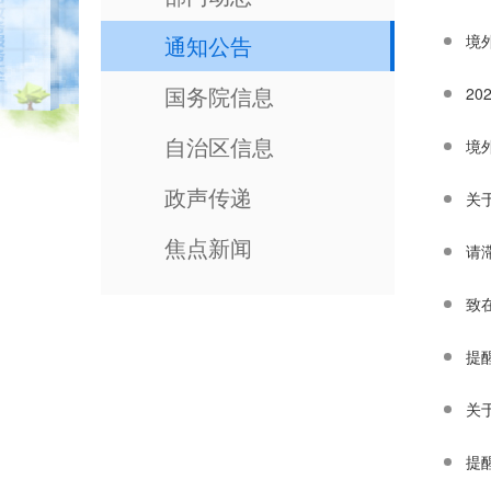
通知公告
境
国务院信息
2
自治区信息
境
政声传递
关
焦点新闻
请
致
提
关
提