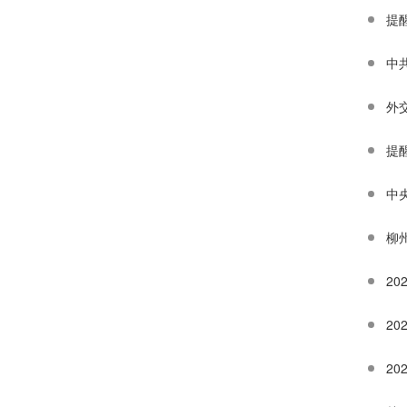
提
中
外
提
柳
2
2
2