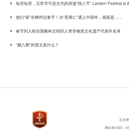
知否知否，元宵节可是古代的浪漫“情人节” Lantern Festival is the "Tr
他们“留”在柳州过春节！当“歪果仁”遇上中国年，画面是……
春节列入联合国教科文组织人类非物质文化遗产代表作名录
“腊八粥”的英文是什么？
主办
网站标识码：450