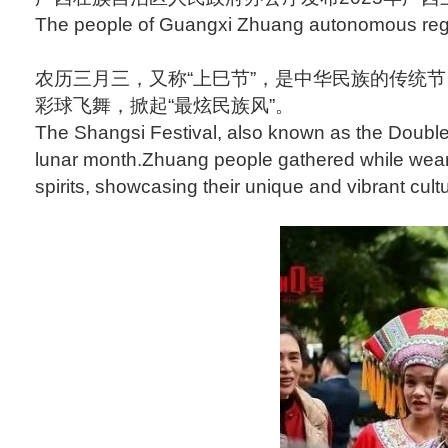
The people of Guangxi Zhuang autonomous region 
农历三月三，又称“上巳节”，是中华民族的传统
彩球飞舞，掀起“最炫民族风”。
The Shangsi Festival, also known as the Double T
lunar month.Zhuang people gathered while wearin
spirits, showcasing their unique and vibrant cult