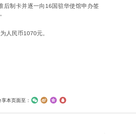
准后制卡并逐一向16国驻华使馆申办签
放。
人民币1070元。
分享本页面至：